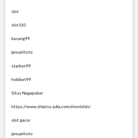
slot
slot161
kacang99
januaritoto
starbet99
hokibet99
Situs Nagapoker
https://www.shiatsu-julia.com/shonishin/
slot gacor
januaritoto