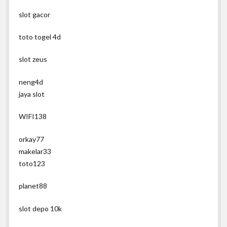
slot gacor
toto togel 4d
slot zeus
neng4d
jaya slot
WIFI138
orkay77
makelar33
toto123
planet88
slot depo 10k