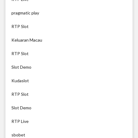
pragmatic play
RTP Slot
Keluaran Macau
RTP Slot
Slot Demo
Kudaslot
RTP Slot
Slot Demo
RTP Live
sbobet