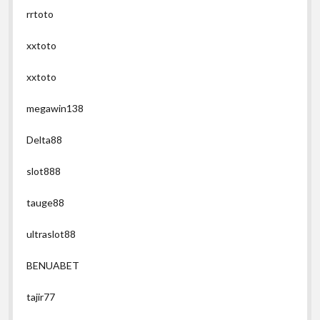
rrtoto
xxtoto
xxtoto
megawin138
Delta88
slot888
tauge88
ultraslot88
BENUABET
tajir77