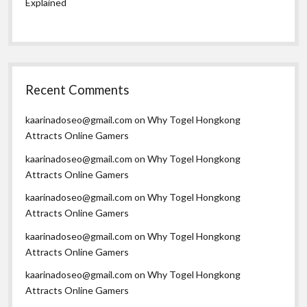
Explained
Recent Comments
kaarinadoseo@gmail.com
on
Why Togel Hongkong
Attracts Online Gamers
kaarinadoseo@gmail.com
on
Why Togel Hongkong
Attracts Online Gamers
kaarinadoseo@gmail.com
on
Why Togel Hongkong
Attracts Online Gamers
kaarinadoseo@gmail.com
on
Why Togel Hongkong
Attracts Online Gamers
kaarinadoseo@gmail.com
on
Why Togel Hongkong
Attracts Online Gamers