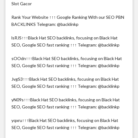
Slot Gacor
Rank Your Website ↑↑↑ Google Ranking With our SEO PBN
BACKLINKS Telegram: @backlinkp
lsRJS↑↑↑Black Hat SEO backlinks, focusing on Black Hat
SEO, Google SEO fast ranking ↑↑↑ Telegram: @backlinkp
sOOdn↑↑↑Black Hat SEO backlinks, focusing on Black Hat
SEO, Google SEO fast ranking ↑↑↑ Telegram: @backlinkp
JvgS3↑↑↑Black Hat SEO backlinks, focusing on Black Hat
SEO, Google SEO fast ranking ↑↑↑ Telegram: @backlinkp
yN09s↑↑↑Black Hat SEO backlinks, focusing on Black Hat
SEO, Google SEO fast ranking ↑↑↑ Telegram: @backlinkp
yqxru↑↑↑Black Hat SEO backlinks, focusing on Black Hat
SEO, Google SEO fast ranking ↑↑↑ Telegram: @backlinkp