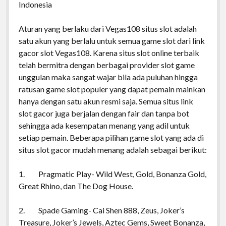
Indonesia
Aturan yang berlaku dari Vegas108 situs slot adalah
satu akun yang berlalu untuk semua game slot dari link
gacor slot Vegas108. Karena situs slot online terbaik
telah bermitra dengan berbagai provider slot game
unggulan maka sangat wajar bila ada puluhan hingga
ratusan game slot populer yang dapat pemain mainkan
hanya dengan satu akun resmi saja. Semua situs link
slot gacor juga berjalan dengan fair dan tanpa bot
sehingga ada kesempatan menang yang adil untuk
setiap pemain. Beberapa pilihan game slot yang ada di
situs slot gacor mudah menang adalah sebagai berikut:
1. Pragmatic Play- Wild West, Gold, Bonanza Gold,
Great Rhino, dan The Dog House.
2. Spade Gaming- Cai Shen 888, Zeus, Joker’s
Treasure, Joker’s Jewels, Aztec Gems, Sweet Bonanza,