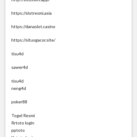
https://slotresmi.asia
https://danaslot.casino
https://situsgacor.site/
tisu4d
sawer4d
tisu4d
neng4d
poker88
Togel Resmi
Rrtoto login
pptoto