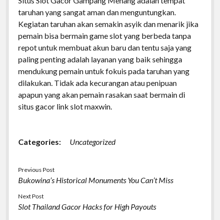
Situs Slot Gacor Gampang Menang adalah tempat
taruhan yang sangat aman dan menguntungkan.
Kegiatan taruhan akan semakin asyik dan menarik jika
pemain bisa bermain game slot yang berbeda tanpa
repot untuk membuat akun baru dan tentu saja yang
paling penting adalah layanan yang baik sehingga
mendukung pemain untuk fokuis pada taruhan yang
dilakukan. Tidak ada kecurangan atau penipuan
apapun yang akan pemain rasakan saat bermain di
situs gacor link slot maxwin.
Categories:
Uncategorized
Previous Post
Bukowina’s Historical Monuments You Can’t Miss
Next Post
Slot Thailand Gacor Hacks for High Payouts