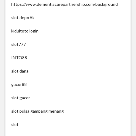
https://www.dementiacarepartnership.com/background
slot depo 5k
kidultoto login
slot777
INTO88
slot dana
gacor88
slot gacor
slot pulsa gampang menang
slot