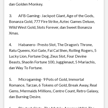
dan Golden Monkey.
3. AFB Gaming- Jackpot Giant, Age of the Gods,
Bonanza Gold, 777 Fire Strike, Aztec Games Deluxe,
Wild West Gold, Slots Forever, dan Sweet Bonanza
Xmas.
4. Habanero- Presto Slot, The Dragon’s Throne,
Ratu Queens, Koi Gate, Fai Cai Shen, Rolling Rogers, 5
Lucky Lion, Fortune Dog, Zeus Slot, Four Devine
Beasts, Shaolin Fortune 100, Jugglenaut, 5 Mariachis,
dan Way To Fortune.
5. Microgaming- 9 Pots of Gold, Immortal
Romance, Tarzan, 6 Tokens of Gold, Break Away, Real
Gems, Mermaids Millions, Centre Count, Retro Galaxy,
dan Burning Desire.