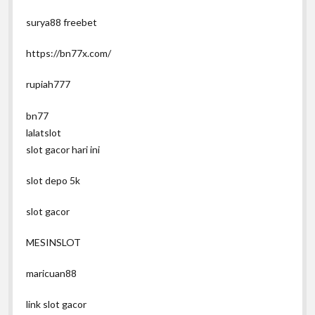
surya88 freebet
https://bn77x.com/
rupiah777
bn77
lalatslot
slot gacor hari ini
slot depo 5k
slot gacor
MESINSLOT
maricuan88
link slot gacor